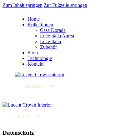
Zum Inhalt springen
Zur Fußzeile springen
Home
Kollektionen
Casa Dorada
Luce Italia Aurea
Luce Italia
Zubehör
Shop
Technologie
Kontakt
instagram
youtube
linkedin
Deutsch
English
Español
Deutsch
Italiano
English
Datenschutz
Español