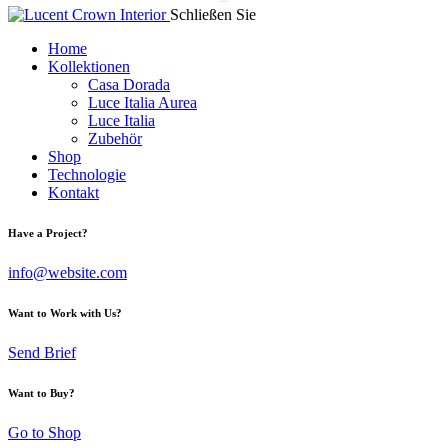
Schließen Sie
Italiano
Home
Kollektionen
Casa Dorada
Luce Italia Aurea
Luce Italia
Zubehör
Shop
Technologie
Kontakt
instagram
linkedin
youtube
Have a Project?
info@website.com
Want to Work with Us?
Send Brief
Want to Buy?
Go to Shop