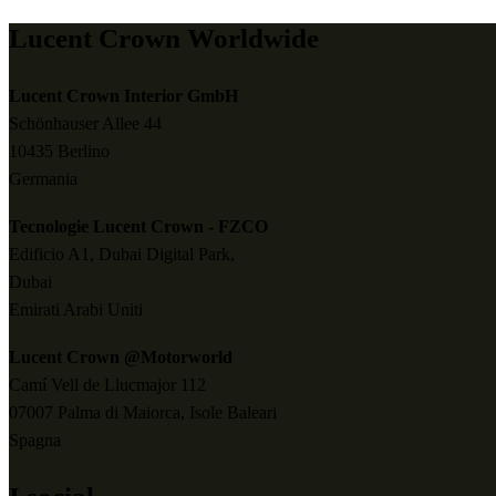
Lucent Crown Worldwide
Lucent Crown Interior GmbH
Schönhauser Allee 44
10435 Berlino
Germania
Tecnologie Lucent Crown - FZCO
Edificio A1, Dubai Digital Park,
Dubai
Emirati Arabi Uniti
Lucent Crown @Motorworld
Camí Vell de Llucmajor 112
07007 Palma di Maiorca, Isole Baleari
Spagna