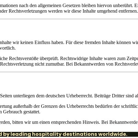
ationen nach den allgemeinen Gesetzen bleiben hiervon unberührt. Ein
der Rechtsverletzungen werden wir diese Inhalte umgehend entfernen.
Inhalte wir keinen Einfluss haben. Für diese fremden Inhalte können w
wortlich.
che Rechtsverstöße überprüft. Rechtswidrige Inhalte waren zum Zeitpu
ner Rechtsverletzung nicht zumutbar. Bei Bekanntwerden von Rechtsverl
 Seiten unterliegen dem deutschen Urheberrecht. Beiträge Dritter sind a
wertung außerhalb der Grenzen des Urheberrechts bedürfen der schriftl
n Gebrauch gestattet.
werden, bitten wir um einen entsprechenden Hinweis. Bei Bekanntwerd
 by leading hospitality destinations worldwide.