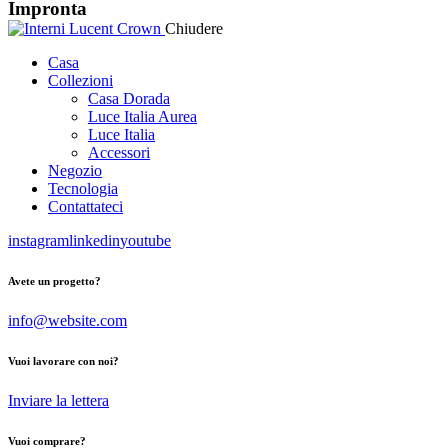
Impronta
Chiudere
Casa
Collezioni
Casa Dorada
Luce Italia Aurea
Luce Italia
Accessori
Negozio
Tecnologia
Contattateci
instagram
linkedin
youtube
Avete un progetto?
info@website.com
Vuoi lavorare con noi?
Inviare la lettera
Vuoi comprare?