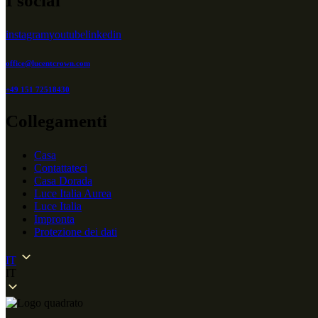
I social
instagram
youtube
linkedin
office@lucentcrown.com
+49 151 72518430
Collegamenti
Casa
Contattateci
Casa Dorada
Luce Italia Aurea
Luce Italia
Impronta
Protezione dei dati
IT
IT