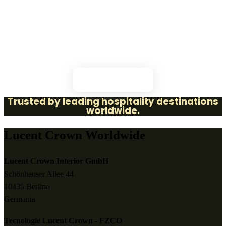
Jetzt entdecken
Trusted by leading hospitality destinations
worldwide.
Lucent Crown Worldwide
Lucent Crown Interior GmbH
Schönhauser Allee 44
10435 Berlino
Germania
Tecnologie Lucent Crown - FZCO