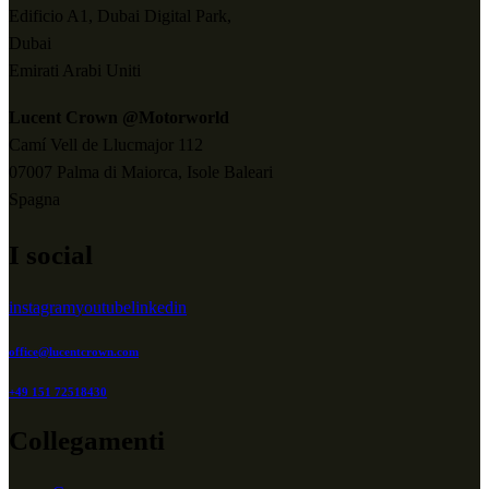
Edificio A1, Dubai Digital Park,
Dubai
Emirati Arabi Uniti
Lucent Crown @Motorworld
Camí Vell de Llucmajor 112
07007 Palma di Maiorca, Isole Baleari
Spagna
I social
instagram
youtube
linkedin
office@lucentcrown.com
+49 151 72518430
Collegamenti