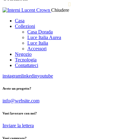
English
Chiudere
Español
Casa
Collezioni
Casa Dorada
Luce Italia Aurea
Luce Italia
Accessori
Negozio
Tecnologia
Contattateci
instagram
linkedin
youtube
Avete un progetto?
info@website.com
Vuoi lavorare con noi?
Inviare la lettera
Vuoi comprare?