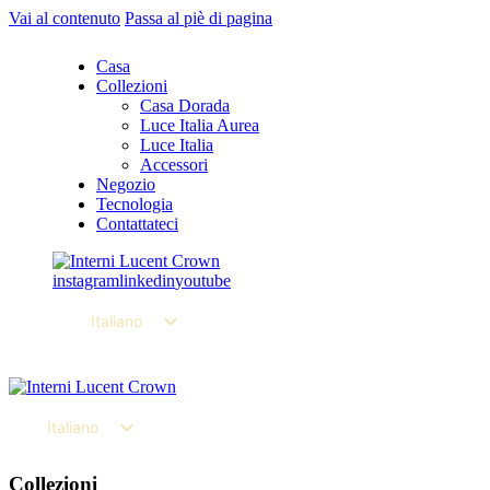
Vai al contenuto
Passa al piè di pagina
Casa
Collezioni
Casa Dorada
Luce Italia Aurea
Luce Italia
Accessori
Negozio
Tecnologia
Contattateci
instagram
linkedin
youtube
Italiano
Deutsch
English
Italiano
Español
Deutsch
Collezioni