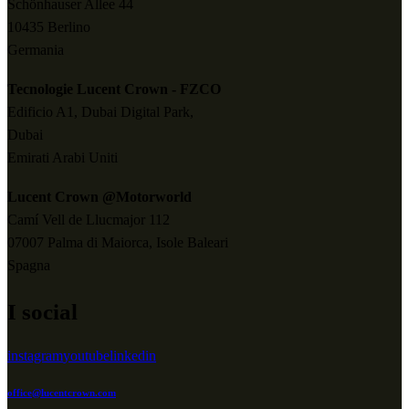
Schönhauser Allee 44
10435 Berlino
Germania
Tecnologie Lucent Crown - FZCO
Edificio A1, Dubai Digital Park,
Dubai
Emirati Arabi Uniti
Lucent Crown @Motorworld
Camí Vell de Llucmajor 112
07007 Palma di Maiorca, Isole Baleari
Spagna
I social
instagram
youtube
linkedin
office@lucentcrown.com