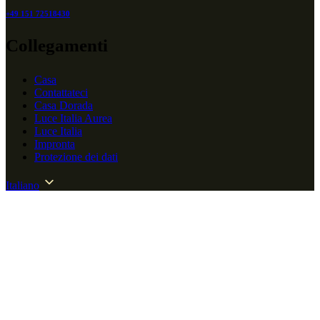
+49 151 72518430
Collegamenti
Casa
Contattateci
Casa Dorada
Luce Italia Aurea
Luce Italia
Impronta
Protezione dei dati
Italiano
Italiano
Acquista online
Lucent Crown Technologies - FZCO © 2026.